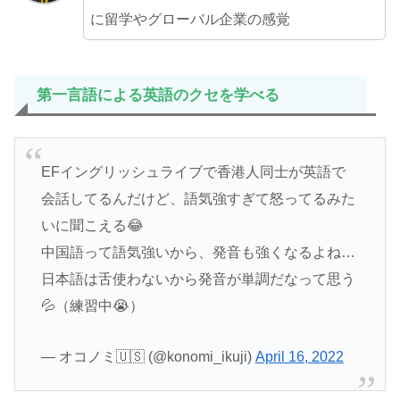
に留学やグローバル企業の感覚
第一言語によ
る
英語のクセを学べる
EFイングリッシュライブで香港人同士が英語で
会話してるんだけど、語気強すぎて怒ってるみた
いに聞こえる😂
中国語って語気強いから、発音も強くなるよね…
日本語は舌使わないから発音が単調だなって思う
💦（練習中😭）
— オコノミ🇺🇸 (@konomi_ikuji)
April 16, 2022