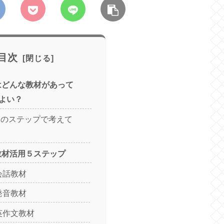
目次
はどんな教材があって
よい？
このステップで考えて
教材活用５ステップ
会話教材
発音教材
英作文教材