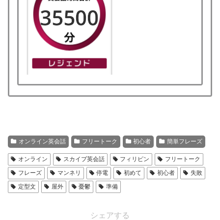
オンライン英会話
フリートーク
初心者
簡単フレーズ
オンライン
スカイプ英会話
フィリピン
フリートーク
フレーズ
マンネリ
停電
初めて
初心者
失敗
定型文
屋外
憂鬱
準備
シェアする