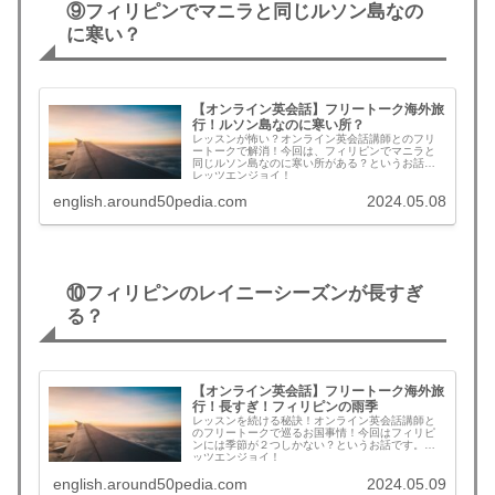
⑨フィリピンでマニラと同じルソン島なの
に寒い？
【オンライン英会話】フリートーク海外旅
行！ルソン島なのに寒い所？
レッスンが怖い？オンライン英会話講師とのフリ
ートークで解消！今回は、フィリピンでマニラと
同じルソン島なのに寒い所がある？というお話。
レッツエンジョイ！
english.around50pedia.com
2024.05.08
⑩フィリピンのレイニーシーズンが長すぎ
る？
【オンライン英会話】フリートーク海外旅
行！長すぎ！フィリピンの雨季
レッスンを続ける秘訣！オンライン英会話講師と
のフリートークで巡るお国事情！今回はフィリピ
ンには季節が２つしかない？というお話です。レ
ッツエンジョイ！
english.around50pedia.com
2024.05.09