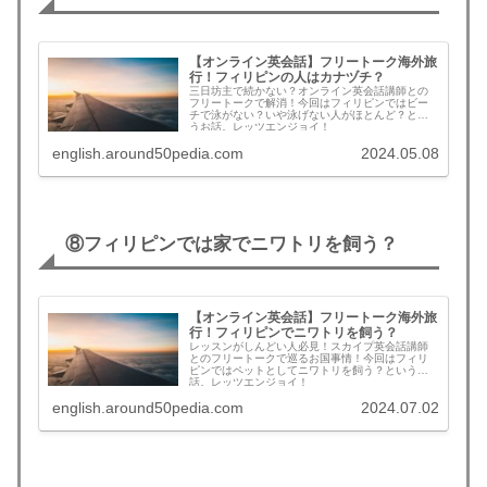
【オンライン英会話】フリートーク海外旅
行！フィリピンの人はカナヅチ？
三日坊主で続かない？オンライン英会話講師との
フリートークで解消！今回はフィリピンではビー
チで泳がない？いや泳げない人がほとんど？とい
うお話。レッツエンジョイ！
english.around50pedia.com
2024.05.08
⑧フィリピンでは家でニワトリを飼う？
【オンライン英会話】フリートーク海外旅
行！フィリピンでニワトリを飼う？
レッスンがしんどい人必見！スカイプ英会話講師
とのフリートークで巡るお国事情！今回はフィリ
ピンではペットとしてニワトリを飼う？というお
話。レッツエンジョイ！
english.around50pedia.com
2024.07.02