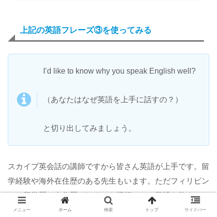
上記の英語フレーズ③を使ってみる
I’d like to know why you speak English well?
（あなたはなぜ英語を上手に話すの？）
と切り出してみましょう。
スカイプ英会話の講師ですから皆さん英語が上手です。留
学経験や海外在住歴のある先生もいます。ただフィリピン
では留学歴や在住歴がなくても講師として英語を教えてい
る人がたくさんいます。
メニュー
ホーム
検索
トップ
サイドバー