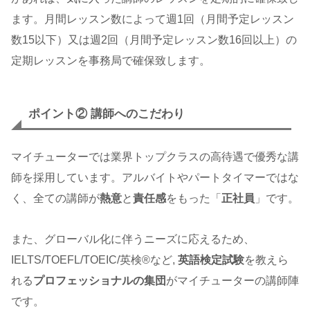
ます。月間レッスン数によって週1回（月間予定レッスン
数15以下）又は週2回（月間予定レッスン数16回以上）の
定期レッスンを事務局で確保致します。
ポイント
② 講師へのこだわり
マイチューターでは業界トップクラスの高待遇で優秀な講
師を採用しています。アルバイトやパートタイマーではな
く、全ての講師が
熱意
と
責任感
をもった「
正社員
」です。
また、グローバル化に伴うニーズに応えるため、
IELTS/TOEFL/TOEIC/英検®など,
英語検定試験
を教えら
れる
プロフェッショナルの集団
がマイチューターの講師陣
です。