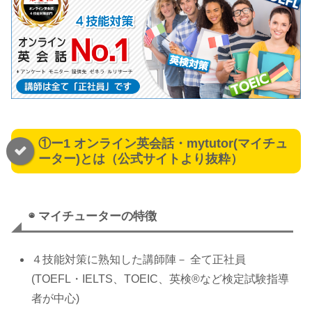
①ー1 オンライン英会話・mytutor(マイチュ
ーター)とは（公式サイトより抜粋）
◉
マイチューター
の特徴
４技能対策に熟知した講師陣－ 全て正社員
(TOEFL・IELTS、TOEIC、英検®など検定試験指導
者が中心)