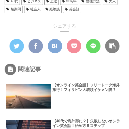
40代
ビジネス
上達
中高年
勉強方法
大人
短期間
社会人
経験談
英会話
シェアする
関連記事
【オンライン英会話】フリートーク海外
旅行！フィリピン大統領イケメン説？
【40代で海外部に？】失敗しないオンラ
イン英会話！始め方５ステップ