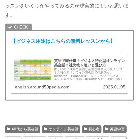
ッスンをいくつかやってみるのが現実的によいと思いま
す。
【ビジネス用途
は
こちら
の
無料レッスンから】
英語で即仕事！ビジネス特化型オンライン
英会話３社比較＞違いと選び方
忙しいのに仕事で英語が必要な社会人必見！ビジ
ネス特化型オンライン英会話で代表的な、
Bizmates 、HanasoBiz 、レアジョブビジネス、料
金・テキスト・講師・復習機能など、比較と選び
方がわかる。
english.around50pedia.com
2025.01.05
40代から英会話
オンライン英会話
初心者
英語学習