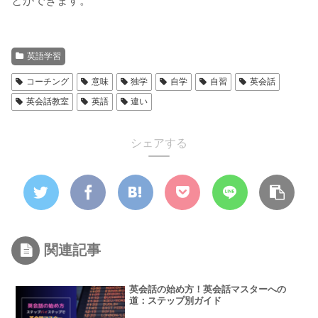
とができます。
英語学習
コーチング
意味
独学
自学
自習
英会話
英会話教室
英語
違い
シェアする
関連記事
英会話の始め方！英会話マスターへの
道：ステップ別ガイド