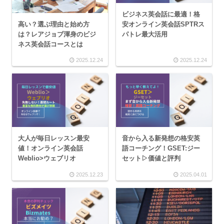
ビジネス英会話に最適！格
高い？選ぶ理由と始め方
安オンライン英会話SPTRス
は？レアジョブ渾身のビジ
パトレ最大活用
ネス英会話コースとは
2025.12.24
2025.12.24
大人が毎日レッスン最安
音から入る新発想の格安英
値！オンライン英会話
語コーチング！GSET:ジー
Weblio>ウェブリオ
セット▷価値と評判
2025.12.23
2025.04.01