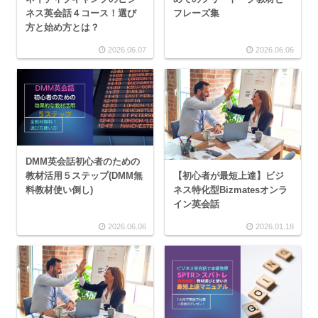
ネス英会話４コース！選び
フレーズ集
方と始め方とは？
2026.06.07
2026.06.06
DMM英会話初心者のための
【初心者が最短上達】ビジ
教材活用５ステップ(DMM無
ネス特化型Bizmatesオンラ
料教材使い倒し)
イン英会話
2026.06.06
2026.01.18