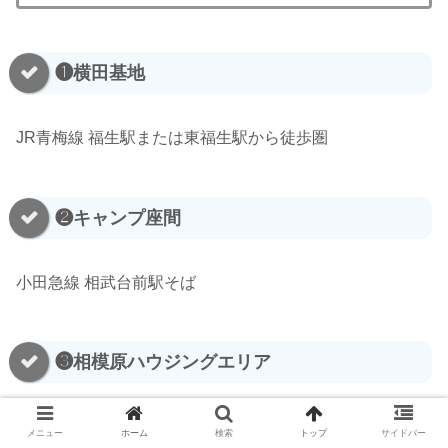
❶横田基地
JR青梅線 福生駅または東福生駅から徒歩圏
❷キャンプ座間
小田急線 相武台前駅そば
❸相模原ハウジングエリア
小田急線 相模原駅そば
メニュー
ホーム
検索
トップ
サイドバー