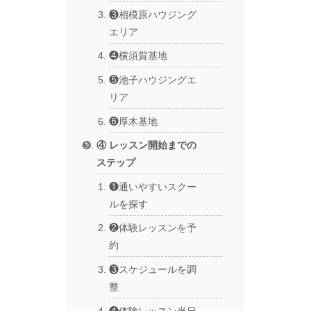
❸相模原ハウジング
エリア
❹横須賀基地
❺池子ハウジングエ
リア
❻厚木基地
④ レッスン開始までの
ステップ
❶通いやすいスクー
ルを探す
❷体験レッスンを予
約
❸スケジュールを調
整
❹体験レッスン当日