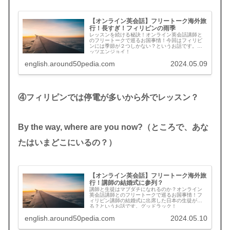
【オンライン英会話】フリートーク海外旅
行！長すぎ！フィリピンの雨季
レッスンを続ける秘訣！オンライン英会話講師と
のフリートークで巡るお国事情！今回はフィリピ
ンには季節が２つしかない？というお話です。レ
ッツエンジョイ！
english.around50pedia.com
2024.05.09
④フィリピンでは停電が多いから外でレッスン？
By the way, where are you now?（ところで、あな
たはいまどこにいるの？）
【オンライン英会話】フリートーク海外旅
行！講師の結婚式に参列？
講師と生徒はマブダチになれるのか？オンライン
英会話講師とのフリートークで巡るお国事情！フ
ィリピン講師の結婚式に出席した日本の生徒がい
る？というお話です。グッドラック！
english.around50pedia.com
2024.05.10