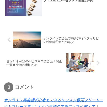
グ！GSET:ジーセット▷価値と評判
オンライン英会話で海外旅行▷フィリピ
ン総集編①８つのネタ
現場即活用型Webビジネス英会話！関正
生監修HanasoBizとは
コメント
オンライン英会話初心者もできるレッスン冒頭フリートー
クとフレーズ集 | おとなの事情＠アラフィフペディア
よ