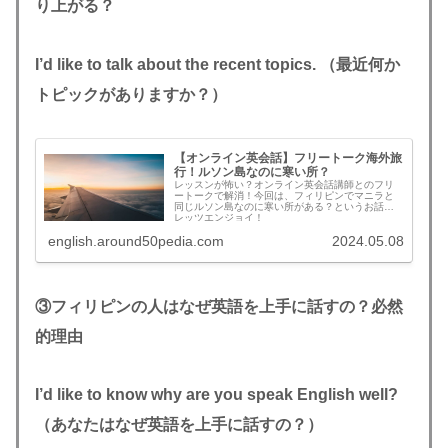
り上がる？
I’d like to talk about the recent topics.
（最近何か
トピックがありますか？）
【オンライン英会話】フリートーク海外旅
行！ルソン島なのに寒い所？
レッスンが怖い？オンライン英会話講師とのフリ
ートークで解消！今回は、フィリピンでマニラと
同じルソン島なのに寒い所がある？というお話。
レッツエンジョイ！
english.around50pedia.com
2024.05.08
③フィリピンの人はなぜ英語を上手に話すの？必然
的理由
I’d like to know why are you speak English well?
（あなたはなぜ英語を上手に話すの？）