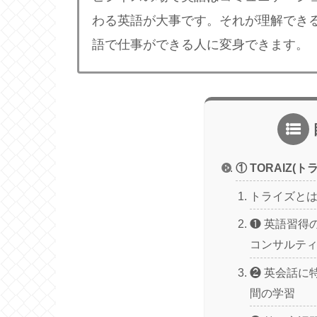
わる英語が大事です。それが理解でき
語で仕事ができる人に変身できます。
① TORAIZ(
トライズと
❶ 英語習得
コンサルテ
❷ 英会話に特
間の学習