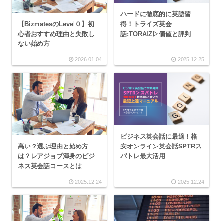
ハードに徹底的に英語習
【BizmatesのLevel０】初
得！トライズ英会
心者おすすめ理由と失敗し
話:TORAIZ▷価値と評判
ない始め方
2026.01.04
2025.12.25
ビジネス英会話に最適！格
高い？選ぶ理由と始め方
安オンライン英会話SPTRス
は？レアジョブ渾身のビジ
パトレ最大活用
ネス英会話コースとは
2025.12.24
2025.12.24