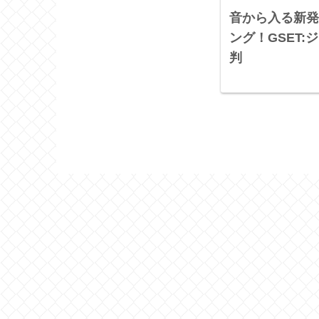
音から入る新発
ング！GSET
判