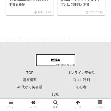
本音を検証
ブとは？評判と本音
2024.11.04
2024.02.18
TOP
オンライン英会話
講座概要
口コミ評判
40代から英会話
初心者
比較
Copyright © 2023 ーーー ビジ英 ーーー All Rights Reserved.
メニュー
ホーム
検索
トップ
サイドバー