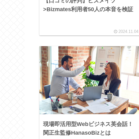
【口コミの評判】ビズメイツ
>Bizmates利用者50人の本音を検証
2024.11.04
現場即活用型Webビジネス英会話！
関正生監修HanasoBizとは