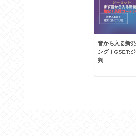
音から入る新発
ング！GSET
判