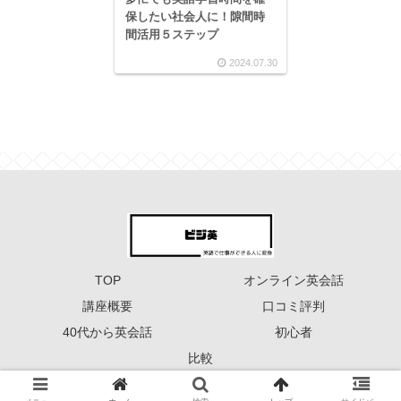
保したい社会人に！隙間時
間活用５ステップ
2024.07.30
TOP
オンライン英会話
講座概要
口コミ評判
40代から英会話
初心者
比較
Copyright © 2023 ーーー ビジ英 ーーー All Rights Reserved.